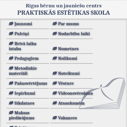
Rīgas bērnu un jauniešu centrs
PRAKTISKĀS ESTĒTIKAS SKOLA
Jaunumi
Par mums
Pulciņi
Nodarbību laiki
Brīvā laika
istaba
Nometnes
Pedagogiem
Nolikumi
Metodiskie
materiāli
Noteikumi
Pašnovērtējums
Vēsture
Iepirkumi
Videonovērošana
Sīkdatnes
Atsauksmēm
Maksas
piedāvājums
Vakances