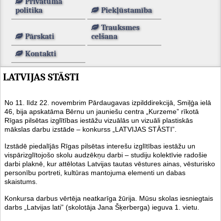
Privātuma
politika
Piekļūstamība
Trauksmes
Pārskati
celšana
Kontakti
LATVIJAS STĀSTI
No 11. līdz 22. novembrim Pārdaugavas izpilddirekcijā, Smiļģa ielā
46, bija apskatāma Bērnu un jauniešu centra „Kurzeme” rīkotā
Rīgas pilsētas izglītības iestāžu vizuālās un vizuāli plastiskās
mākslas darbu izstāde – konkurss „LATVIJAS STĀSTI”.
Izstādē piedalījās Rīgas pilsētas interešu izglītības iestāžu un
vispārizglītojošo skolu audzēkņu darbi – studiju kolektīvie radošie
darbi plaknē, kur attēlotas Latvijas tautas vēstures ainas, vēsturisko
personību portreti, kultūras mantojuma elementi un dabas
skaistums.
Konkursa darbus vērtēja neatkarīga žūrija. Mūsu skolas iesniegtais
darbs „Latvijas lati” (skolotāja Jana Šķerberga) ieguva 1. vietu.