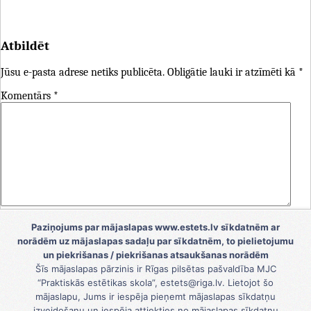
Atbildēt
Jūsu e-pasta adrese netiks publicēta.
Obligātie lauki ir atzīmēti kā
*
Komentārs
*
Vārds
*
Paziņojums par mājaslapas www.estets.lv sīkdatnēm ar
norādēm uz mājaslapas sadaļu par sīkdatnēm, to pielietojumu
E-pasts
*
un piekrišanas / piekrišanas atsaukšanas norādēm
Šīs mājaslapas pārzinis ir Rīgas pilsētas pašvaldība MJC
Tīmekļa vietne
“Praktiskās estētikas skola”, estets@riga.lv. Lietojot šo
mājaslapu, Jums ir iespēja pieņemt mājaslapas sīkdatņu
Saglabājiet manu vārdu, e-pasta adresi un vietni šajā
izveidošanu un iespēja attiekties no mājaslapas sīkdatņu