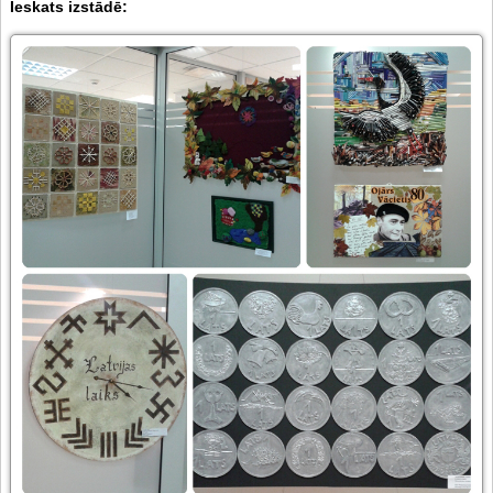
Ieskats izstādē: