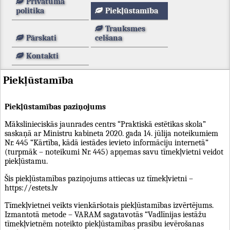
Privātuma
politika
Piekļūstamība
Trauksmes
Pārskati
celšana
Kontakti
Piekļūstamība
Piekļūstamības paziņojums
Mākslinieciskās jaunrades centrs “Praktiskā estētikas skola”
saskaņā ar Ministru kabineta 2020. gada 14. jūlija noteikumiem
Nr. 445 “Kārtība, kādā iestādes ievieto informāciju internetā”
(turpmāk – noteikumi Nr. 445) apņemas savu tīmekļvietni veidot
piekļūstamu.
Šis piekļūstamības paziņojums attiecas uz tīmekļvietni –
https://estets.lv
Tīmekļvietnei veikts vienkāršotais piekļūstamības izvērtējums.
Izmantotā metode – VARAM sagatavotās “Vadlīnijas iestāžu
tīmekļvietnēm noteikto piekļūstamības prasību ievērošanas