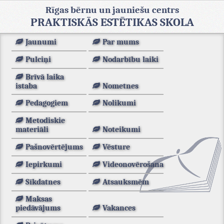
Rīgas bērnu un jauniešu centrs
PRAKTISKĀS ESTĒTIKAS SKOLA
Jaunumi
Par mums
Pulciņi
Nodarbību laiki
Brīvā laika
istaba
Nometnes
Pedagogiem
Nolikumi
Metodiskie
materiāli
Noteikumi
Pašnovērtējums
Vēsture
Iepirkumi
Videonovērošana
Sīkdatnes
Atsauksmēm
Maksas
piedāvājums
Vakances