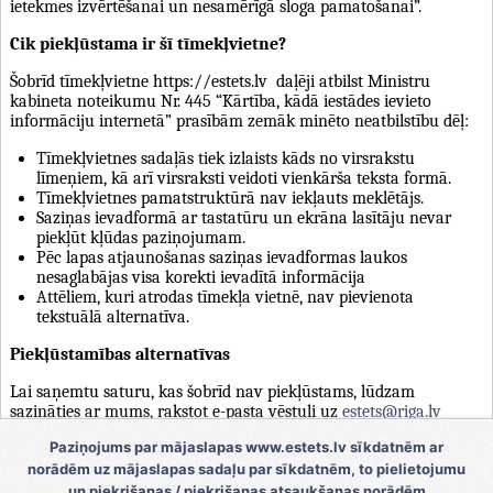
ietekmes izvērtēšanai un nesamērīgā sloga pamatošanai”.
Cik piekļūstama ir šī tīmekļvietne?
Šobrīd tīmekļvietne https://estets.lv daļēji atbilst Ministru
kabineta noteikumu Nr. 445 “Kārtība, kādā iestādes ievieto
informāciju internetā” prasībām zemāk minēto neatbilstību dēļ:
Tīmekļvietnes sadaļās tiek izlaists kāds no virsrakstu
līmeņiem, kā arī virsraksti veidoti vienkārša teksta formā.
Tīmekļvietnes pamatstruktūrā nav iekļauts meklētājs.
Saziņas ievadformā ar tastatūru un ekrāna lasītāju nevar
piekļūt kļūdas paziņojumam.
Pēc lapas atjaunošanas saziņas ievadformas laukos
nesaglabājas visa korekti ievadītā informācija
Attēliem, kuri atrodas tīmekļa vietnē, nav pievienota
tekstuālā alternatīva.
Piekļūstamības alternatīvas
Lai saņemtu saturu, kas šobrīd nav piekļūstams, lūdzam
sazināties ar mums, rakstot e-pasta vēstuli uz
estets@riga.lv
Paziņojums par mājaslapas www.estets.lv sīkdatnēm ar
Atsauksmēm un saziņai
norādēm uz mājaslapas sadaļu par sīkdatnēm, to pielietojumu
Mēs nepārtraukti cenšamies uzlabot šīs tīmekļvietnes
un piekrišanas / piekrišanas atsaukšanas norādēm