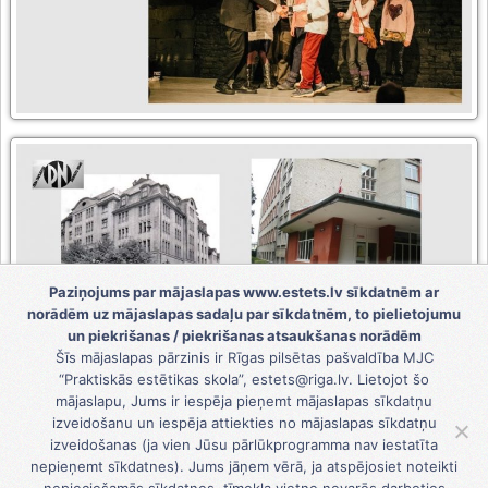
Paziņojums par mājaslapas www.estets.lv sīkdatnēm ar
norādēm uz mājaslapas sadaļu par sīkdatnēm, to pielietojumu
un piekrišanas / piekrišanas atsaukšanas norādēm
Šīs mājaslapas pārzinis ir Rīgas pilsētas pašvaldība MJC
“Praktiskās estētikas skola”, estets@riga.lv. Lietojot šo
mājaslapu, Jums ir iespēja pieņemt mājaslapas sīkdatņu
izveidošanu un iespēja attiekties no mājaslapas sīkdatņu
izveidošanas (ja vien Jūsu pārlūkprogramma nav iestatīta
nepieņemt sīkdatnes). Jums jāņem vērā, ja atspējosiet noteikti