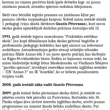
katram no viņiem pavērtos kāds īpašs dvēseles logs uz jaunu
zināšanu pasauli, atraisītu spārnus radošam lidojumam.
Bieži vien bērnībā iegūtās prasmes un zināšanas kļūst par
pamatu cilvēka turpmākajai karjerai. Šobrīd mūsu iestādē strādā
5 pedagogi (viņu skaitā direktors
Guntis Pētersons
), kuri savos
skolas gados apmeklējuši dažādus pulciņus Antonijas ielā 13.
1991.
gadā iestāde ieguva nosaukumu “Praktiskās estētikas
skola”. Jau kopš dibināšanas laika skolas galvenā bagātība ir
profesionālu pedagogu kolektīvs, kas spēj aizraut un iedvesmot
audzēkņus. Astoņdesmitajos gados strauji attīstījās tehnisko
pulciņu filiāle Annas ielā 2 un moto sporta pulciņš, kas darbojās
uz Rīgas 84.vidusskolas bāzes. Šodien ar lepnumu varam teikt, ka
mūsu kādreizējie kolēģi Irēna Maskoļonoka un Vladimirs Šibājevs
“pacēlās spārnos”, izveidojot atsevišķas interešu izglītības iestādes
– TJN “Annas 2” un IK “Auseklis”, ko ar labiem panākumiem
turpina vadīt.
2008. gadā iestādi sāka vadīt Guntis Pētersons
.
2009.
gads iezīmē lielas pārmaiņas skolas dzīvē, jo iestāde no
pilsētas centra tiek pārcelta uz Purvciemu, Burtnieku ielu 34.
Plašās telpas ļāva izvērst interešu izglītības darbu, atvērt jaunas
programmas un uzņemt daudz lielāku audzēkņu skaitu. Par