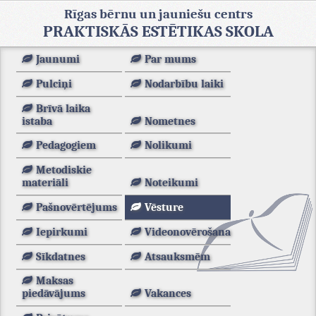
Rīgas bērnu un jauniešu centrs
PRAKTISKĀS ESTĒTIKAS SKOLA
Jaunumi
Par mums
Pulciņi
Nodarbību laiki
Brīvā laika
istaba
Nometnes
Pedagogiem
Nolikumi
Metodiskie
materiāli
Noteikumi
Pašnovērtējums
Vēsture
Iepirkumi
Videonovērošana
Sīkdatnes
Atsauksmēm
Maksas
piedāvājums
Vakances