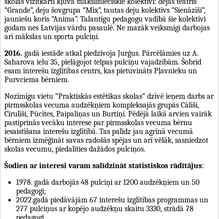
skolas vizītkarti kļuva mākslinieciskie kolektīvi: dejas teātris
“Grande”, deju šovgrupa “Mix”, tautas deju kolektīvs “Sienāzīši”,
jauniešu koris “Anima”. Talantīgu pedagogu vadībā šie kolektīvi
godam nes Latvijas vārdu pasaulē. Ne mazāk veiksmīgi darbojas
arī mākslas un sporta pulciņi.
2016.
gadā iestāde atkal piedzīvoja Jurģus. Pārcēlāmies uz A.
Saharova ielu 35, pielāgojot telpas pulciņu vajadzībām. Šobrīd
esam interešu izglītības centrs, kas pietuvināts Pļavnieku un
Purvciema bērniem.
Nozīmīgu vietu “Praktiskās estētikas skolas” dzīvē ieņem darbs ar
pirmsskolas vecuma audzēkņiem kompleksajās grupās Cālīši,
Cīrulīši, Pūcītes, Paipaliņas un Burtiņi. Pēdējā laikā arvien vairāk
pastiprinās vecāku interese par pirmsskolas vecuma bērnu
iesaistīšana interešu izglītībā. Tas palīdz jau agrīnā vecumā
bērniem izmēģināt savas radošās spējas un arī vēlāk, sasniedzot
skolas vecumu, piedalīties dažādos pulciņos.
Šodien ar interesi varam salīdzināt statistiskos rādītājus
:
1978. gadā darbojās 48 pulciņi ar 1200 audzēkņiem un 50
pedagogi;
2022.gadā piedāvājām 67 interešu izglītības programmas un
277 pulciņus ar kopējo audzēkņu skaitu 3330, strādā 78
pedagogi.