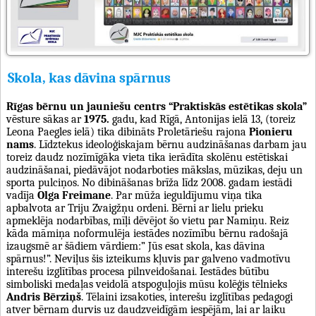
Skola, kas dāvina spārnus
Rīgas bērnu un jauniešu centrs “Praktiskās estētikas skola”
vēsture sākas ar
1975.
gadu, kad Rīgā, Antonijas ielā 13, (toreiz
Leona Paegles ielā) tika dibināts Proletāriešu rajona
Pionieru
nams
. Līdztekus ideoloģiskajam bērnu audzināšanas darbam jau
toreiz daudz nozīmīgāka vieta tika ierādīta skolēnu estētiskai
audzināšanai, piedāvājot nodarboties mākslas, mūzikas, deju un
sporta pulciņos. No dibināšanas brīža līdz 2008. gadam iestādi
vadīja
Olga Freimane
. Par mūža ieguldījumu viņa tika
apbalvota ar Triju Zvaigžņu ordeni. Bērni ar lielu prieku
apmeklēja nodarbības, mīļi dēvējot šo vietu par Namiņu. Reiz
kāda māmiņa noformulēja iestādes nozīmību bērnu radošajā
izaugsmē ar šādiem vārdiem:” Jūs esat skola, kas dāvina
spārnus!”. Neviļus šis izteikums kļuvis par galveno vadmotīvu
interešu izglītības procesa pilnveidošanai. Iestādes būtību
simboliski medaļas veidolā atspoguļojis mūsu kolēģis tēlnieks
Andris Bērziņš
. Tēlaini izsakoties, interešu izglītības pedagogi
atver bērnam durvis uz daudzveidīgām iespējām, lai ar laiku