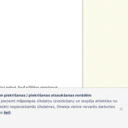
i reizei, kad vēlēšos pievienot
un piekrišanas / piekrišanas atsaukšanas norādēm
ja pieņemt mājaslapas sīkdatņu izveidošanu un iespēja attiekties no
teikti nepieciešamās sīkdatnes, tīmekļa vietne nevarēs darboties
ma
šeit
.
© 2026 MJC "Praktiskās estētikas skola"