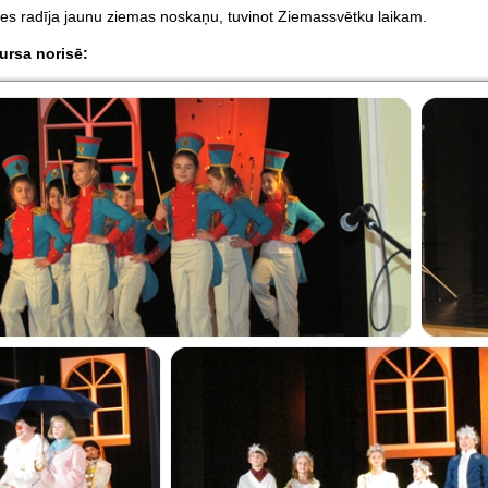
s radīja jaunu ziemas noskaņu, tuvinot Ziemassvētku laikam.
ursa norisē: