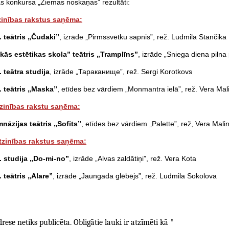
s konkursa „Ziemas noskaņas” rezultāti:
zinības rakstus saņēma:
. teātris „Čudaki”
, izrāde „Pirmssvētku sapnis”, rež. Ludmila Stančika
kās estētikas skola” teātris „Tramplīns”
, izrāde „Sniega diena pilna
 teātra studija
, izrāde „Тараканище”, rež. Sergi Korotkovs
. teātris „Maska”
, etīdes bez vārdiem „Monmantra ielā”, rež. Vera Mal
tzinības rakstu saņēma:
nāzijas teātris „Sofits”
, etīdes bez vārdiem „Palette”, rež, Vera Mali
atzinības rakstus saņēma:
. studija „Do-mi-no”
, izrāde „Alvas zaldātiņi”, rež. Vera Kota
 teātris „Alare”
, izrāde „Jaungada glēbējs”, rež. Ludmila Sokolova
rese netiks publicēta.
Obligātie lauki ir atzīmēti kā
*