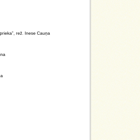
 prieka”, rež. Inese Cauņa
ina
na