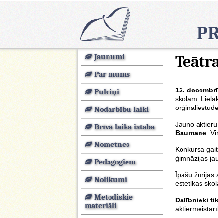
PR
Jaunumi
Teātr
Par mums
12. decembr
Pulciņi
skolām. Lielāk
orģināliestud
Nodarbību laiki
Jauno aktieru 
Brīvā laika istaba
Baumane
. V
Nometnes
Konkursa gait
ģimnāzijas ja
Pedagogiem
Īpašu žūrijas 
Nolikumi
estētikas skol
Metodiskie
Dalībnieki ti
materiāli
aktiermeistar