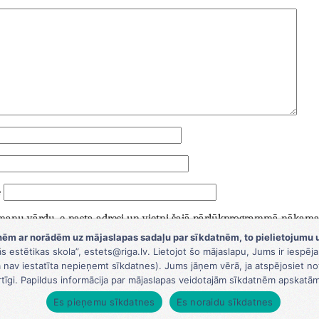
e
 manu vārdu, e-pasta adresi un vietni šajā pārlūkprogrammā nākamaja
ēm ar norādēm uz mājaslapas sadaļu par sīkdatnēm, to pielietojumu 
ās estētikas skola”, estets@riga.lv. Lietojot šo mājaslapu, Jums ir iespē
nav iestatīta nepieņemt sīkdatnes). Jums jāņem vērā, ja atspējosiet no
rtīgi. Papildus informācija par mājaslapas veidotajām sīkdatnēm apskatā
Es pieņemu sīkdatnes
Es noraidu sīkdatnes