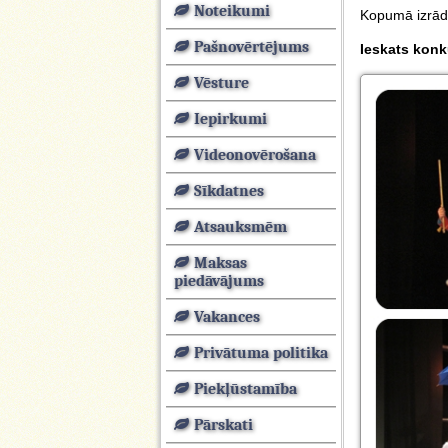
Noteikumi
Kopumā izrāde
Pašnovērtējums
Ieskats konk
Vēsture
Iepirkumi
Videonovērošana
Sīkdatnes
Atsauksmēm
Maksas
piedāvājums
Vakances
Privātuma politika
Piekļūstamība
Pārskati