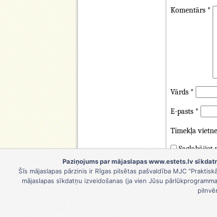
Komentārs
*
Vārds
*
E-pasts
*
Tīmekļa vietn
Saglabājiet
komentāru.
Paziņojums par mājaslapas www.estets.lv sīkdatn
Šīs mājaslapas pārzinis ir Rīgas pilsētas pašvaldība MJC “Praktisk
mājaslapas sīkdatņu izveidošanas (ja vien Jūsu pārlūkprogramma 
pilnvē