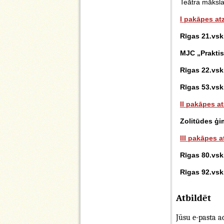
Teātra māksla
I pakāpes at
Rīgas 21.vsk
MJC „Praktis
Rīgas 22.vsk.
Rīgas 53.vsk
II pakāpes a
Zolitūdes ģim
III pakāpes 
Rīgas 80.vsk
Rīgas 92.vsk.
Atbildēt
Jūsu e-pasta ad