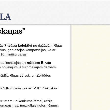
OLA
skaņas”
jās
7 teātra kolektīvi
no dažādām Rīgas
īvus, gan dzejas kompozīcijas, kā arī
– 10 minūšu garas.
bā iesaistījās arī
režisore Biruta
us un novēlējumus turpmākajam darbam.
rādīja Rīgas 53.vsk. un Zolitūdes
ors S.Korotkovs, kā arī MJC Praktiskās
 vecumam un konkursa tēmai, režija,
s un gaismas, muzikālais noformējums.