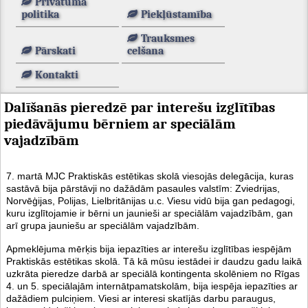
Privātuma
politika
Piekļūstamība
Trauksmes
Pārskati
celšana
Kontakti
Dalīšanās pieredzē par interešu izglītības
piedāvājumu bērniem ar speciālām
vajadzībām
7. martā MJC Praktiskās estētikas skolā viesojās delegācija, kuras
sastāvā bija pārstāvji no dažādām pasaules valstīm: Zviedrijas,
Norvēģijas, Polijas, Lielbritānijas u.c. Viesu vidū bija gan pedagogi,
kuru izglītojamie ir bērni un jaunieši ar speciālām vajadzībām, gan
arī grupa jauniešu ar speciālām vajadzībām.
Apmeklējuma mērķis bija iepazīties ar interešu izglītības iespējām
Praktiskās estētikas skolā. Tā kā mūsu iestādei ir daudzu gadu laikā
uzkrāta pieredze darbā ar speciālā kontingenta skolēniem no Rīgas
4. un 5. speciālajām internātpamatskolām, bija iespēja iepazīties ar
dažādiem pulciņiem. Viesi ar interesi skatījās darbu paraugus,