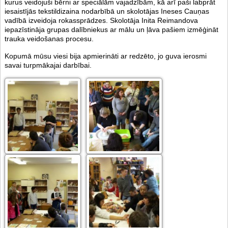
kurus veidojuši bērni ar speciālām vajadzībām, kā arī paši labprāt
iesaistījās tekstildizaina nodarbībā un skolotājas Ineses Cauņas
vadībā izveidoja rokassprādzes. Skolotāja Inita Reimandova
iepazīstināja grupas dalībniekus ar mālu un ļāva pašiem izmēģināt
trauka veidošanas procesu.
Kopumā mūsu viesi bija apmierināti ar redzēto, jo guva ierosmi
savai turpmākajai darbībai.