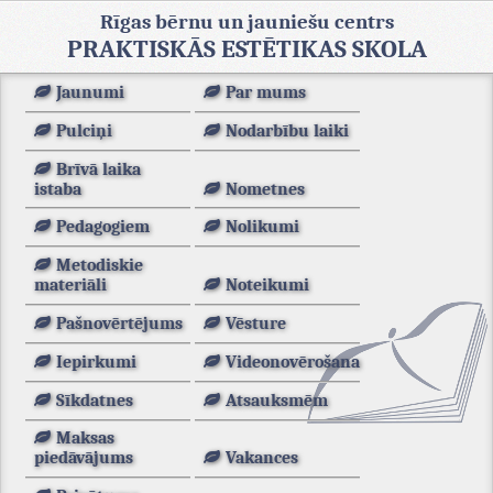
Rīgas bērnu un jauniešu centrs
PRAKTISKĀS ESTĒTIKAS SKOLA
Jaunumi
Par mums
Pulciņi
Nodarbību laiki
Brīvā laika
istaba
Nometnes
Pedagogiem
Nolikumi
Metodiskie
materiāli
Noteikumi
Pašnovērtējums
Vēsture
Iepirkumi
Videonovērošana
Sīkdatnes
Atsauksmēm
Maksas
piedāvājums
Vakances