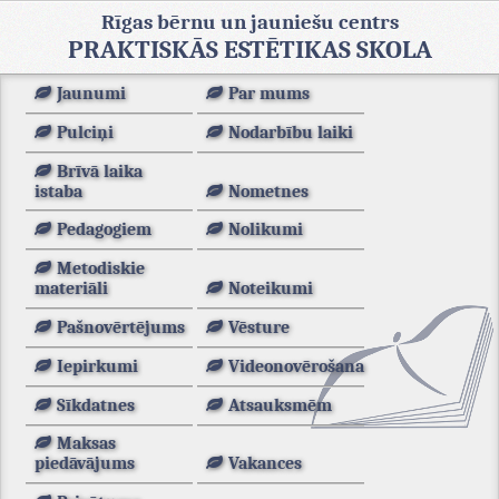
Rīgas bērnu un jauniešu centrs
PRAKTISKĀS ESTĒTIKAS SKOLA
Jaunumi
Par mums
Pulciņi
Nodarbību laiki
Brīvā laika
istaba
Nometnes
Pedagogiem
Nolikumi
Metodiskie
materiāli
Noteikumi
Pašnovērtējums
Vēsture
Iepirkumi
Videonovērošana
Sīkdatnes
Atsauksmēm
Maksas
piedāvājums
Vakances