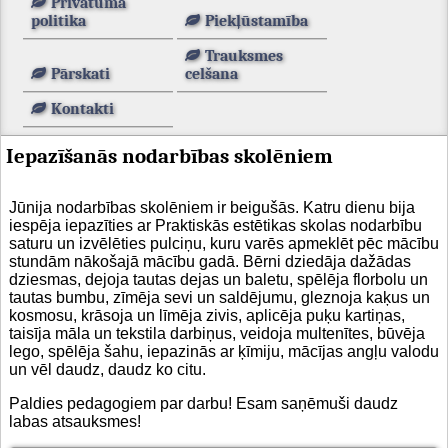
Privātuma
politika
Piekļūstamība
Trauksmes
Pārskati
celšana
Kontakti
Iepazīšanās nodarbības skolēniem
Jūnija nodarbības skolēniem ir beigušās. Katru dienu bija
iespēja iepazīties ar Praktiskās estētikas skolas nodarbību
saturu un izvēlēties pulciņu, kuru varēs apmeklēt pēc mācību
stundām nākošajā mācību gadā. Bērni dziedāja dažādas
dziesmas, dejoja tautas dejas un baletu, spēlēja florbolu un
tautas bumbu, zīmēja sevi un saldējumu, gleznoja kaķus un
kosmosu, krāsoja un līmēja zivis, aplicēja puķu kartiņas,
taisīja māla un tekstila darbiņus, veidoja multenītes, būvēja
lego, spēlēja šahu, iepazinās ar ķīmiju, mācījas angļu valodu
un vēl daudz, daudz ko citu.
Paldies pedagogiem par darbu! Esam saņēmuši daudz
labas atsauksmes!