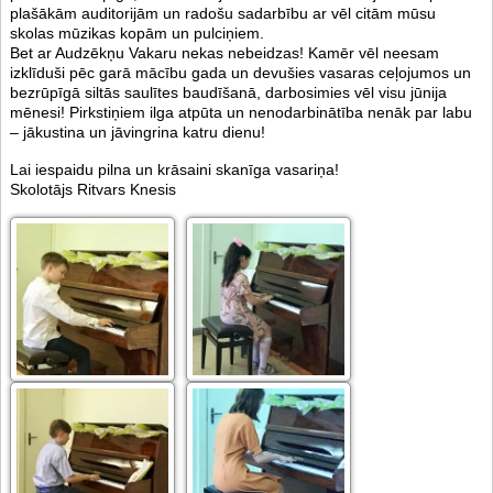
plašākām auditorijām un radošu sadarbību ar vēl citām mūsu
skolas mūzikas kopām un pulciņiem.
Bet ar Audzēkņu Vakaru nekas nebeidzas! Kamēr vēl neesam
izklīduši pēc garā mācību gada un devušies vasaras ceļojumos un
bezrūpīgā siltās saulītes baudīšanā, darbosimies vēl visu jūnija
mēnesi! Pirkstiņiem ilga atpūta un nenodarbinātība nenāk par labu
– jākustina un jāvingrina katru dienu!
Lai iespaidu pilna un krāsaini skanīga vasariņa!
Skolotājs Ritvars Knesis