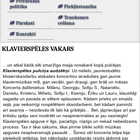
Privātuma
politika
Piekļūstamība
Trauksmes
Pārskati
celšana
Kontakti
KLAVIERSPĒLES VAKARS
…un atkal kādā silti smaržīga maija novakarē kopā pulcējas
Klavierspēles pulciņa audzēkņi
. Uz nelielo, jauniestudēto
klvaierskaņdarbu atskaites koncertiņu ieradušies gan jaunie
klaviermūzikas mīļi, gan vecāki, gan draugi, gan brāļi un māsas.
Koncerta dalībniekus: Milānu, Georgiju, Sofiju S., Nataniēlu,
Danielu, Kristeru, Mihelu, Sofiju I., Kseniju, Ēriku un Lauru, klausītāji
sagaida un pavada ar siltiem aplausiem. Kādam prieks un smaids
sejā, par veiksmīgi nospēlētiem skaņdarbiem, bet kādam pamirdz
arī asariņa – neizdevās tik labi kā gribējās… Bet, jāpriecājas arī par
kritisku spēju sevi novērtēt un neapmierināties ar jau sasniegto!
Klavierspēles apguve ir ilgs, pacietīgs, rūpīgs un nekad nebeidzams
process. Tas ir tikai sākums, tikai pirmie biklie solīši mūzikas
apguves neaptveramajā pasaulē… Šoreiz vēl koncerta telpa bija
pietiekoši ietilpīga, bet nākošajās uzstāšanās reizēs jādomā par