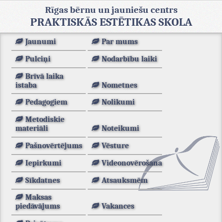
Rīgas bērnu un jauniešu centrs
PRAKTISKĀS ESTĒTIKAS SKOLA
Jaunumi
Par mums
Pulciņi
Nodarbību laiki
Brīvā laika
istaba
Nometnes
Pedagogiem
Nolikumi
Metodiskie
materiāli
Noteikumi
Pašnovērtējums
Vēsture
Iepirkumi
Videonovērošana
Sīkdatnes
Atsauksmēm
Maksas
piedāvājums
Vakances