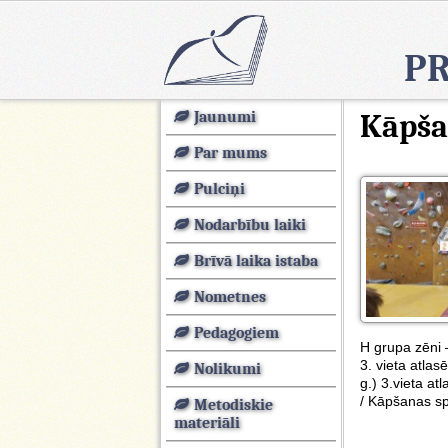
PR
Jaunumi
Kāpša
Par mums
Pulciņi
Nodarbību laiki
Brīvā laika istaba
Nometnes
Pedagogiem
H grupa zēni 
3. vieta atlasē
Nolikumi
g.) 3.vieta atl
/ Kāpšanas sp
Metodiskie
materiāli