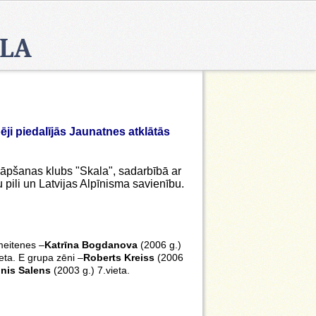
OLA
ji piedalījās Jaunatnes atklātās
āpšanas klubs "Skala", sadarbībā ar
u pili un Latvijas Alpīnisma savienību.
meitenes –
Katrīna Bogdanova
(2006 g.)
ieta. E grupa zēni –
Roberts Kreiss
(2006
inis Salens
(2003 g.) 7.vieta.