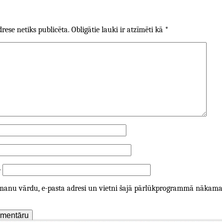
rese netiks publicēta.
Obligātie lauki ir atzīmēti kā
*
e
 manu vārdu, e-pasta adresi un vietni šajā pārlūkprogrammā nākamaja