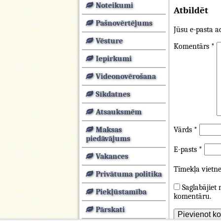
Noteikumi
Atbildēt
Pašnovērtējums
Jūsu e-pasta ad
Vēsture
Komentārs
*
Iepirkumi
Videonovērošana
Sīkdatnes
Atsauksmēm
Vārds
*
Maksas
piedāvājums
E-pasts
*
Vakances
Tīmekļa vietn
Privātuma politika
Saglabājiet
Piekļūstamība
komentāru.
Pārskati