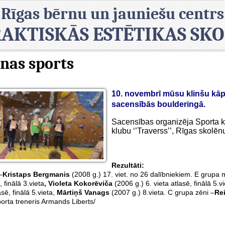
Rīgas bērnu un jauniešu centrs
AKTISKĀS ESTĒTIKAS SK
nas sports
10. novembrī mūsu klinšu kāpē
sacensībās boulderingā.
Sacensības organizēja Sporta k
klubu ‘’Traverss’’, Rīgas skolēn
Rezultāti:
–
Kristaps Bergmanis
(2008 g.) 17. viet. no 26 dalībniekiem. E grupa 
, finālā 3.vieta
, Violeta Kokorēviča
(2006 g.) 6. vieta atlasē, finālā 5.v
asē, finālā 5.vieta,
Mārtiņš Vanags
(2007 g.) 8.vieta. C grupa zēni –
Re
orta treneris Armands Liberts/