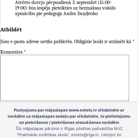
Atvērto durvju pēcpusdienā 3. septembrī (15:00-
19:00) būs iespēja pieteikties uz bezmaksas vokālo
apmācību pie pedagoga Andra Daņiļenko
Atbildēt
Jūsu e-pasta adrese netiks publicēta.
Obligātie lauki ir atzīmēti kā
*
Komentārs
*
Vārds
*
Paziņojums par mājaslapas www.estets.lv sīkdatnēm ar
norādēm uz mājaslapas sadaļu par sīkdatnēm, to pielietojumu
E-pasts
*
un piekrišanas / piekrišanas atsaukšanas norādēm
Šīs mājaslapas pārzinis ir Rīgas pilsētas pašvaldība MJC
Tīmekļa vietne
“Praktiskās estētikas skola”, estets@riga.lv. Lietojot šo