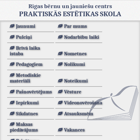
Rīgas bērnu un jauniešu centrs
PRAKTISKĀS ESTĒTIKAS SKOLA
Jaunumi
Par mums
Pulciņi
Nodarbību laiki
Brīvā laika
istaba
Nometnes
Pedagogiem
Nolikumi
Metodiskie
materiāli
Noteikumi
Pašnovērtējums
Vēsture
Iepirkumi
Videonovērošana
Sīkdatnes
Atsauksmēm
Maksas
piedāvājums
Vakances