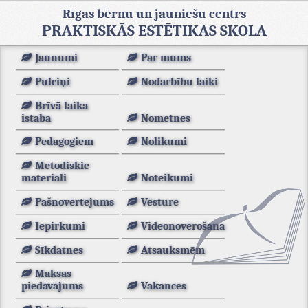
Rīgas bērnu un jauniešu centrs
PRAKTISKĀS ESTĒTIKAS SKOLA
Jaunumi
Par mums
Pulciņi
Nodarbību laiki
Brīvā laika
istaba
Nometnes
Pedagogiem
Nolikumi
Metodiskie
materiāli
Noteikumi
Pašnovērtējums
Vēsture
Iepirkumi
Videonovērošana
Sīkdatnes
Atsauksmēm
Maksas
piedāvājums
Vakances