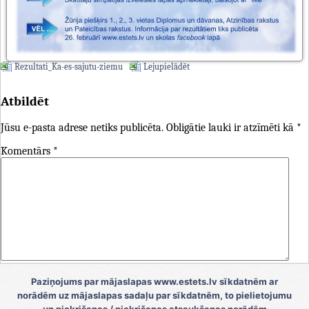
Rezultati_Ka-es-sajutu-ziemu
Lejupielādēt
Atbildēt
Jūsu e-pasta adrese netiks publicēta.
Obligātie lauki ir atzīmēti kā
*
Komentārs
*
Vārds
*
Paziņojums par mājaslapas www.estets.lv sīkdatnēm ar
norādēm uz mājaslapas sadaļu par sīkdatnēm, to pielietojumu
E-pasts
*