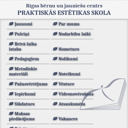
Rīgas bērnu un jauniešu centrs
PRAKTISKĀS ESTĒTIKAS SKOLA
Jaunumi
Par mums
Pulciņi
Nodarbību laiki
Brīvā laika
istaba
Nometnes
Pedagogiem
Nolikumi
Metodiskie
materiāli
Noteikumi
Pašnovērtējums
Vēsture
Iepirkumi
Videonovērošana
Sīkdatnes
Atsauksmēm
Maksas
piedāvājums
Vakances