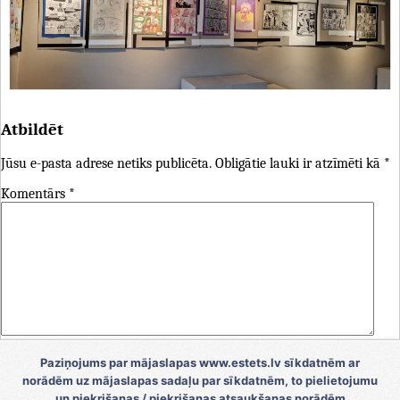
Atbildēt
Jūsu e-pasta adrese netiks publicēta.
Obligātie lauki ir atzīmēti kā
*
Komentārs
*
Vārds
*
Paziņojums par mājaslapas www.estets.lv sīkdatnēm ar
norādēm uz mājaslapas sadaļu par sīkdatnēm, to pielietojumu
E-pasts
*
un piekrišanas / piekrišanas atsaukšanas norādēm