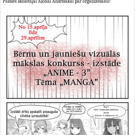
Paldies skolotājai Aļonai Andrišakai par organizēšanu!