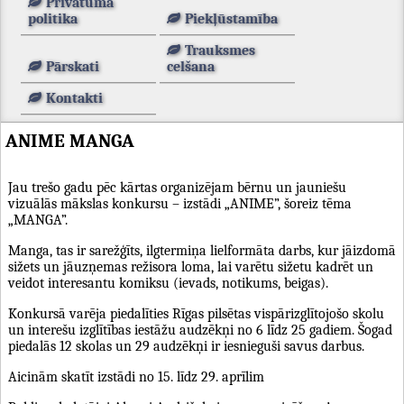
Privātuma
politika
Piekļūstamība
Trauksmes
Pārskati
celšana
Kontakti
ANIME MANGA
Jau trešo gadu pēc kārtas organizējam bērnu un jauniešu
vizuālās mākslas konkursu – izstādi „ANIME”, šoreiz tēma
„MANGA”.
Manga, tas ir sarežģīts, ilgtermiņa lielformāta darbs, kur jāizdomā
sižets un jāuzņemas režisora loma, lai varētu sižetu kadrēt un
veidot interesantu komiksu (ievads, notikums, beigas).
Konkursā varēja piedalīties Rīgas pilsētas vispārizglītojošo skolu
un interešu izglītības iestāžu audzēkņi no 6 līdz 25 gadiem. Šogad
piedalās 12 skolas un 29 audzēkņi ir iesnieguši savus darbus.
Aicinām skatīt izstādi no 15. līdz 29. aprīlim