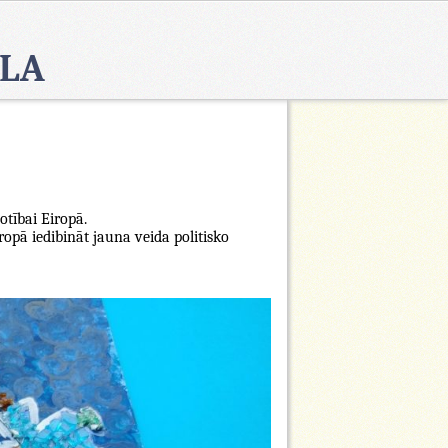
OLA
otībai Eiropā.
ropā iedibināt jauna veida politisko