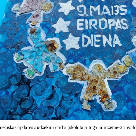
inieciskās apdares audzēkņu darbs (skolotāja Inga Jaunzeme-Grīnval