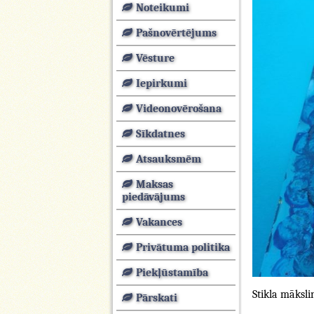
Noteikumi
Pašnovērtējums
Vēsture
Iepirkumi
Videonovērošana
Sīkdatnes
Atsauksmēm
Maksas
piedāvājums
Vakances
Privātuma politika
Piekļūstamība
Stikla māksl
Pārskati