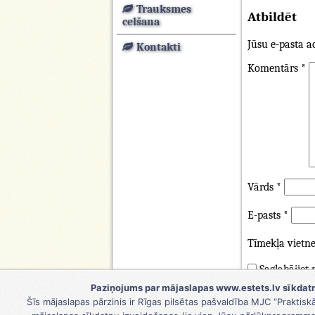
Trauksmes
Atbildēt
celšana
Jūsu e-pasta ad
Kontakti
Komentārs
*
Vārds
*
E-pasts
*
Tīmekļa vietn
Saglabājiet
komentāru.
Paziņojums par mājaslapas www.estets.lv sīkdatn
Šīs mājaslapas pārzinis ir Rīgas pilsētas pašvaldība MJC “Praktisk