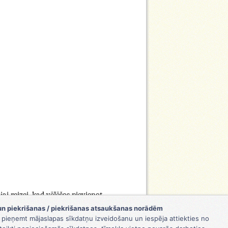
i reizei, kad vēlēšos pievienot
un piekrišanas / piekrišanas atsaukšanas norādēm
ja pieņemt mājaslapas sīkdatņu izveidošanu un iespēja attiekties no