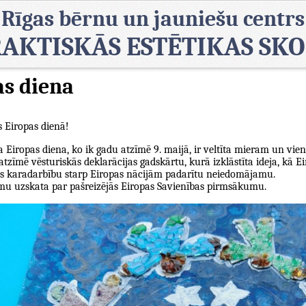
Rīgas bērnu un jauniešu centrs
AKTISKĀS ESTĒTIKAS SK
as diena
 Eiropas dienā!
ka Eiropas diena, ko ik gadu atzīmē 9. maijā, ir veltīta mieram un vien
tzīmē vēsturiskās deklarācijas gadskārtu, kurā izklāstīta ideja, kā Ei
as karadarbību starp Eiropas nācijām padarītu neiedomājamu.
umu uzskata par pašreizējās Eiropas Savienības pirmsākumu.