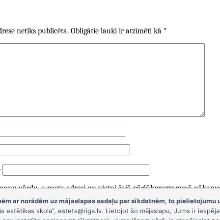
rese netiks publicēta.
Obligātie lauki ir atzīmēti kā
*
e
 manu vārdu, e-pasta adresi un vietni šajā pārlūkprogrammā nākamaja
ēm ar norādēm uz mājaslapas sadaļu par sīkdatnēm, to pielietojumu 
ās estētikas skola”, estets@riga.lv. Lietojot šo mājaslapu, Jums ir iespē