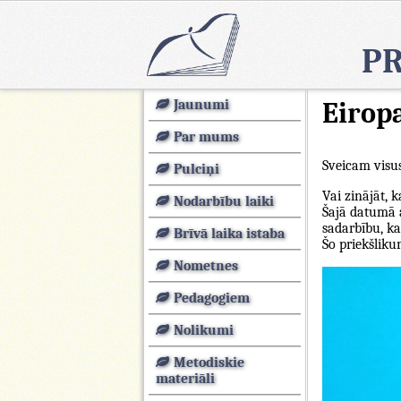
PR
Jaunumi
Eirop
Par mums
Sveicam visus
Pulciņi
Vai zinājāt, 
Nodarbību laiki
Šajā datumā a
sadarbību, k
Brīvā laika istaba
Šo priekšlik
Nometnes
Pedagogiem
Nolikumi
Metodiskie
materiāli