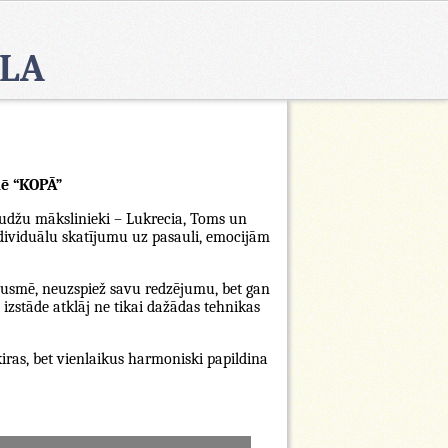
OLA
dē “KOPĀ”
audžu mākslinieki – Lukrecia, Toms un
ndividuālu skatījumu uz pasauli, emocijām
zpausmē, neuzspiež savu redzējumu, bet gan
 izstāde atklāj ne tikai dažādas tehnikas
iras, bet vienlaikus harmoniski papildina