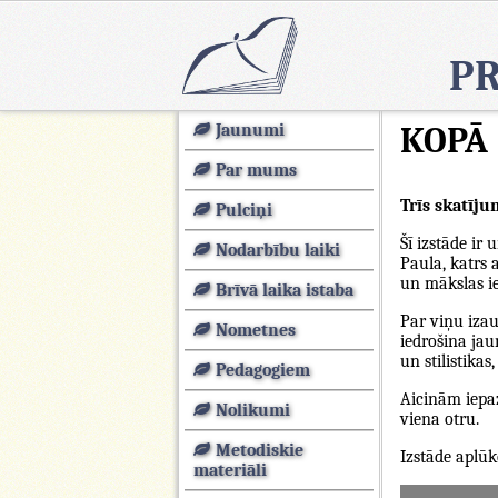
PR
Jaunumi
KOPĀ
Par mums
Trīs skatīju
Pulciņi
Šī izstāde ir
Nodarbību laiki
Paula, katrs 
un mākslas i
Brīvā laika istaba
Par viņu izau
Nometnes
iedrošina jau
un stilistika
Pedagogiem
Aicinām iepaz
Nolikumi
viena otru.
Metodiskie
Izstāde aplūk
materiāli