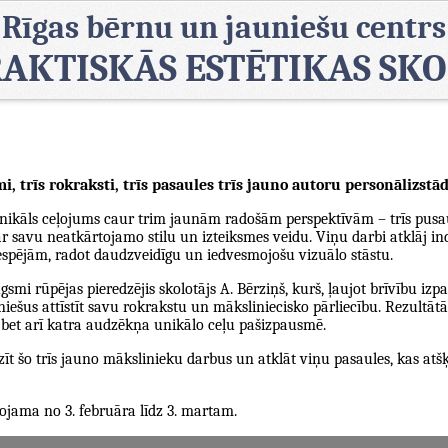
Rīgas bērnu un jauniešu centrs
AKTISKĀS ESTĒTIKAS SK
mi, trīs rokraksti, trīs pasaules trīs jauno autoru personālizstā
 unikāls ceļojums caur trim jaunām radošām perspektīvām – trīs pus
ar savu neatkārtojamo stilu un izteiksmes veidu. Viņu darbi atklāj i
espējām, radot daudzveidīgu un iedvesmojošu vizuālo stāstu.
gsmi rūpējas pieredzējis skolotājs A. Bērziņš, kurš, ļaujot brīvību i
niešus attīstīt savu rokrakstu un māksliniecisko pārliecību. Rezultātā
s, bet arī katra audzēkņa unikālo ceļu pašizpausmē.
īt šo trīs jauno mākslinieku darbus un atklāt viņu pasaules, kas atšķ
ojama no 3. februāra līdz 3. martam.