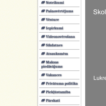
Noteikumi
Pašnovērtējums
Vēsture
Iepirkumi
Videonovērošana
Sīkdatnes
Atsauksmēm
Maksas
piedāvājums
Vakances
Privātuma politika
Piekļūstamība
Pārskati