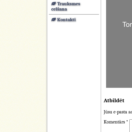
Trauksmes
celšana
Kontakti
Atbildēt
Jūsu e-pasta ad
Komentārs
*