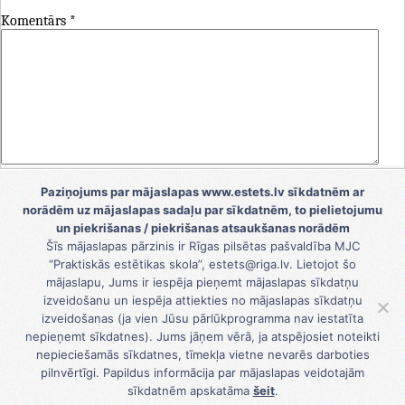
Komentārs
*
Vārds
*
Paziņojums par mājaslapas www.estets.lv sīkdatnēm ar
norādēm uz mājaslapas sadaļu par sīkdatnēm, to pielietojumu
E-pasts
*
un piekrišanas / piekrišanas atsaukšanas norādēm
Šīs mājaslapas pārzinis ir Rīgas pilsētas pašvaldība MJC
Tīmekļa vietne
“Praktiskās estētikas skola”, estets@riga.lv. Lietojot šo
mājaslapu, Jums ir iespēja pieņemt mājaslapas sīkdatņu
Saglabājiet manu vārdu, e-pasta adresi un vietni šajā
izveidošanu un iespēja attiekties no mājaslapas sīkdatņu
pārlūkprogrammā nākamajai reizei, kad vēlēšos pievienot
izveidošanas (ja vien Jūsu pārlūkprogramma nav iestatīta
komentāru.
nepieņemt sīkdatnes). Jums jāņem vērā, ja atspējosiet noteikti
nepieciešamās sīkdatnes, tīmekļa vietne nevarēs darboties
pilnvērtīgi. Papildus informācija par mājaslapas veidotajām
sīkdatnēm apskatāma
šeit
.