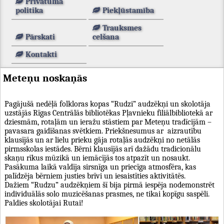
Privātuma
politika
Piekļūstamība
Trauksmes
Pārskati
celšana
Kontakti
Meteņu noskaņās
Pagājušā nedēļā folkloras kopas “Rudzi” audzēkņi un skolotāja
uzstājās Rīgas Centrālās bibliotēkas Pļavnieku filiālbibliotekā ar
dziesmām, rotaļām un ieražu stāstiem par Meteņu tradīcijām –
pavasara gaidīšanas svētkiem. Priekšnesumus ar aizrautību
klausījās un ar lielu prieku gāja rotaļās audzēkņi no netālās
pirmsskolas iestādes. Bērni klausījās arī dažādu tradicionālu
skaņu rīkus mūzikā un iemācījās tos atpazīt un nosaukt.
Pasākuma laikā valdīja sirsnīga un priecīga atmosfēra, kas
palīdzēja bērniem justies brīvi un iesaistīties aktivitātēs.
Dažiem “Rudzu” audzēkņiem šī bija pirmā iespēja nodemonstrēt
individuālās solo muzicēšanas prasmes, ne tikai kopīgu saspēli.
Paldies skolotājai Rutai!