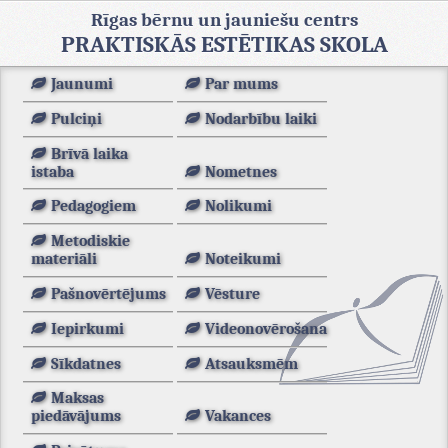
Rīgas bērnu un jauniešu centrs
PRAKTISKĀS ESTĒTIKAS SKOLA
Jaunumi
Par mums
Pulciņi
Nodarbību laiki
Brīvā laika
istaba
Nometnes
Pedagogiem
Nolikumi
Metodiskie
materiāli
Noteikumi
Pašnovērtējums
Vēsture
Iepirkumi
Videonovērošana
Sīkdatnes
Atsauksmēm
Maksas
piedāvājums
Vakances