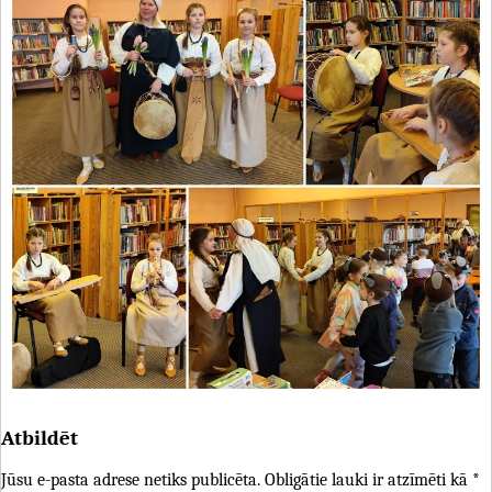
Atbildēt
Jūsu e-pasta adrese netiks publicēta.
Obligātie lauki ir atzīmēti kā
*