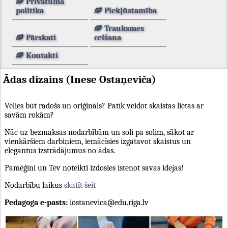
Privātuma
politika
Piekļūstamība
Trauksmes
Pārskati
celšana
Kontakti
Ādas dizains (Inese Ostaņeviča)
Vēlies būt radošs un oriģināls? Patīk veidot skaistas lietas ar
savām rokām?
Nāc uz bezmaksas nodarbībām un soli pa solim, sākot ar
vienkāršiem darbiņiem, iemācīsies izgatavot skaistus un
elegantus izstrādājumus no ādas.
Pamēģini un Tev noteikti izdosies īstenot savas idejas!
Nodarbību laikus
skatīt šeit
Pedagoga e-pasts:
iostanevica@edu.riga.lv