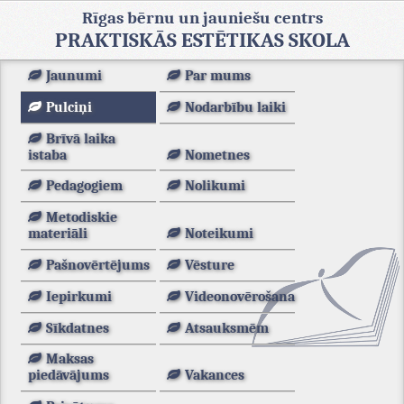
Rīgas bērnu un jauniešu centrs
PRAKTISKĀS ESTĒTIKAS SKOLA
Jaunumi
Par mums
Pulciņi
Nodarbību laiki
Brīvā laika
istaba
Nometnes
Pedagogiem
Nolikumi
Metodiskie
materiāli
Noteikumi
Pašnovērtējums
Vēsture
Iepirkumi
Videonovērošana
Sīkdatnes
Atsauksmēm
Maksas
piedāvājums
Vakances