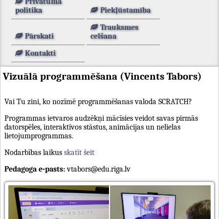
Privātuma
politika
Piekļūstamība
Trauksmes
Pārskati
celšana
Kontakti
Vizuālā programmēšana (Vincents Tabors)
Vai Tu zini, ko nozīmē programmēšanas valoda SCRATCH?
Programmas ietvaros audzēkņi mācīsies veidot savas pirmās
datorspēles, interaktīvos stāstus, animācijas un nelielas
lietojumprogrammas.
Nodarbības laikus
skatīt šeit
Pedagoga e-pasts:
vtabors@edu.riga.lv