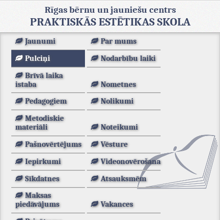
Rīgas bērnu un jauniešu centrs
PRAKTISKĀS ESTĒTIKAS SKOLA
Jaunumi
Par mums
Pulciņi
Nodarbību laiki
Brīvā laika
istaba
Nometnes
Pedagogiem
Nolikumi
Metodiskie
materiāli
Noteikumi
Pašnovērtējums
Vēsture
Iepirkumi
Videonovērošana
Sīkdatnes
Atsauksmēm
Maksas
piedāvājums
Vakances