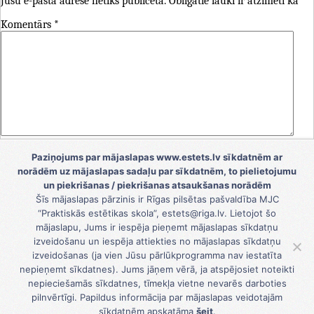
Jūsu e-pasta adrese netiks publicēta.
Obligātie lauki ir atzīmēti kā
*
Komentārs
*
Vārds
*
Paziņojums par mājaslapas www.estets.lv sīkdatnēm ar
norādēm uz mājaslapas sadaļu par sīkdatnēm, to pielietojumu
E-pasts
*
un piekrišanas / piekrišanas atsaukšanas norādēm
Šīs mājaslapas pārzinis ir Rīgas pilsētas pašvaldība MJC
Tīmekļa vietne
“Praktiskās estētikas skola”, estets@riga.lv. Lietojot šo
mājaslapu, Jums ir iespēja pieņemt mājaslapas sīkdatņu
Saglabājiet manu vārdu, e-pasta adresi un vietni šajā
izveidošanu un iespēja attiekties no mājaslapas sīkdatņu
pārlūkprogrammā nākamajai reizei, kad vēlēšos pievienot
izveidošanas (ja vien Jūsu pārlūkprogramma nav iestatīta
komentāru.
nepieņemt sīkdatnes). Jums jāņem vērā, ja atspējosiet noteikti
nepieciešamās sīkdatnes, tīmekļa vietne nevarēs darboties
pilnvērtīgi. Papildus informācija par mājaslapas veidotajām
sīkdatnēm apskatāma
šeit
.