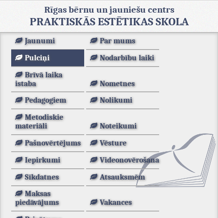
Rīgas bērnu un jauniešu centrs
PRAKTISKĀS ESTĒTIKAS SKOLA
Jaunumi
Par mums
Pulciņi
Nodarbību laiki
Brīvā laika
istaba
Nometnes
Pedagogiem
Nolikumi
Metodiskie
materiāli
Noteikumi
Pašnovērtējums
Vēsture
Iepirkumi
Videonovērošana
Sīkdatnes
Atsauksmēm
Maksas
piedāvājums
Vakances