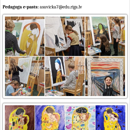
Pedagoga e-pasts:
asavicka7@edu.riga.lv