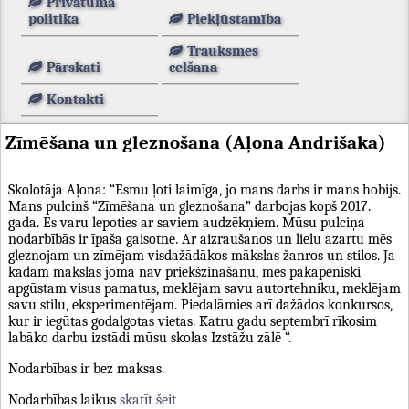
Privātuma
politika
Piekļūstamība
Trauksmes
Pārskati
celšana
Kontakti
Zīmēšana un gleznošana (Aļona Andrišaka)
Skolotāja Aļona: “Esmu ļoti laimīga, jo mans darbs ir mans hobijs.
Mans pulciņš “Zīmēšana un gleznošana” darbojas kopš 2017.
gada. Es varu lepoties ar saviem audzēkņiem. Mūsu pulciņa
nodarbībās ir īpaša gaisotne. Ar aizraušanos un lielu azartu mēs
gleznojam un zīmējam visdažādākos mākslas žanros un stilos. Ja
kādam mākslas jomā nav priekšzināšanu, mēs pakāpeniski
apgūstam visus pamatus, meklējam savu autortehniku, meklējam
savu stilu, eksperimentējam. Piedalāmies arī dažādos konkursos,
kur ir iegūtas godalgotas vietas. Katru gadu septembrī rīkosim
labāko darbu izstādi mūsu skolas Izstāžu zālē “.
Nodarbības ir bez maksas.
Nodarbības laikus
skatīt šeit